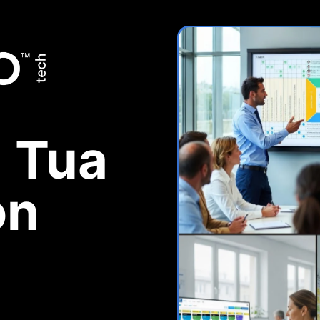
a Tua
on