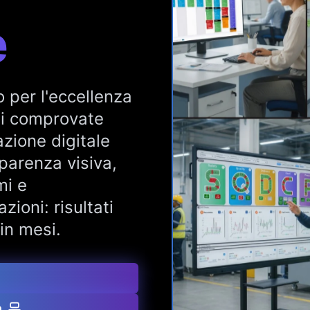
e
o per l'eccellenza
di comprovate
zione digitale
parenza visiva,
mi e
zioni: risultati
in mesi.
n